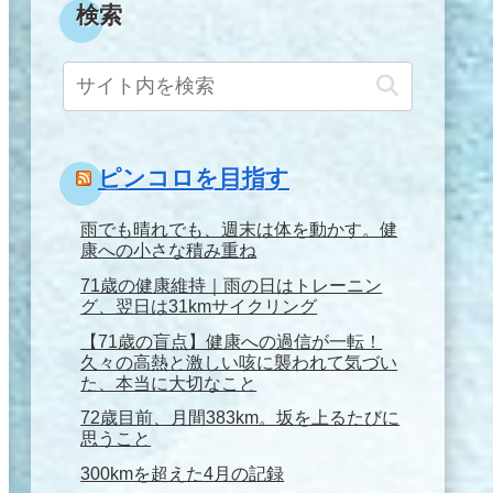
検索
ピンコロを目指す
雨でも晴れでも、週末は体を動かす。健
康への小さな積み重ね
71歳の健康維持｜雨の日はトレーニン
グ、翌日は31kmサイクリング
【71歳の盲点】健康への過信が一転！
久々の高熱と激しい咳に襲われて気づい
た、本当に大切なこと
72歳目前、月間383km。坂を上るたびに
思うこと
300kmを超えた4月の記録