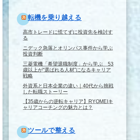
転機を乗り越える
高市トレードに慌てずに投資先を検討す
る
ニデック急落とオリンパス事件から学ぶ
投資判断
三菱電機「希望退職制度」から学ぶ 53
歳以上が“選ばれる人材”になるキャリア
戦略
外資系と日本企業の違い｜40代から挑戦
した転職ストーリー
【35歳からの逆転キャリア】RYOMEIキ
ャリアコーチングの魅力とは？
ツールで整える