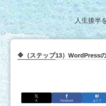
人生後半
🔷（ステップ13）WordPre
X
Facebook
はてブ