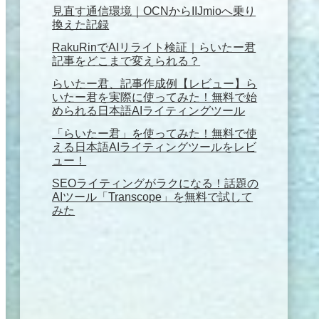
見直す通信環境｜OCNからIIJmioへ乗り
換えた記録
RakuRinでAIリライト検証｜らいたー君
記事をどこまで変えられる？
らいたー君、記事作成例【レビュー】ら
いたー君を実際に使ってみた！無料で始
められる日本語AIライティングツール
「らいたー君」を使ってみた！無料で使
える日本語AIライティングツールをレビ
ュー！
SEOライティングがラクになる！話題の
AIツール「Transcope」を無料で試して
みた