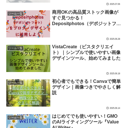
2025.07.06
商用OKの高品質ストック画像が
ツール一覧
すぐ見つかる！
Depositphotos（デポジットフォ
ト）をブログ・デザインに活用し
よう
2025.06.28
VistaCreate（ビスタクリエイ
ツール一覧
ト）｜シンプルで使いやすい画像
デザインツール、始めてみました
2025.06.18
初心者でもできる！Canvaで簡単
ツール一覧
デザイン｜画像つきでやさしく解
説
2025.06.14
はじめてでも使いやすい！GMO
ツール一覧
のAIライティングツール『Value
AI Writer』