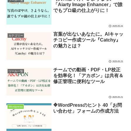
ツール一覧
「Aiarty Image Enhancer」で誰
でもプロ級の仕上がりに！
2025.05.24
言葉が出ないあなたに。AIキャッ
カテゴリー
チコピー作成ツール『Catchy』
の魅力とは？
2025.05.23
チームでの動画・PDF・LP校正
ツール一覧
を効率化！「アカポン」は共有＆
修正管理に便利なツール
2025.05.21
🔷WordPressのヒント 40「お問
Wordpress
い合わせ」フォームの作成方法