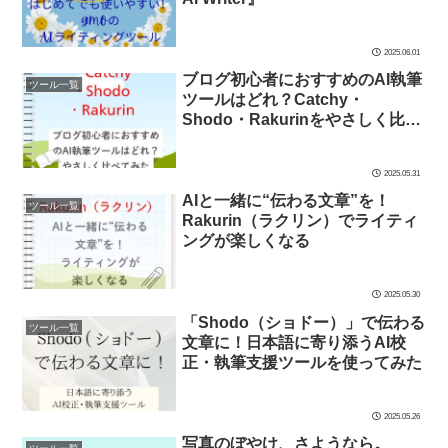
2025.06.01
ブログ初心者におすすめのAI執筆
ツール一覧
ツールはどれ？Catchy・
Shodo・Rakurinをやさしく比べ
てみた
2025.05.31
AIと一緒に“伝わる文章”を！
ツール一覧
Rakurin（ラクリン）でライティ
ングが楽しくなる
2025.05.30
「Shodo（ショドー）」で伝わる
ツール一覧
文章に！日本語に寄り添うAI校
正・執筆支援ツールを使ってみた
2025.05.26
写真のぼやけ、さようなら。