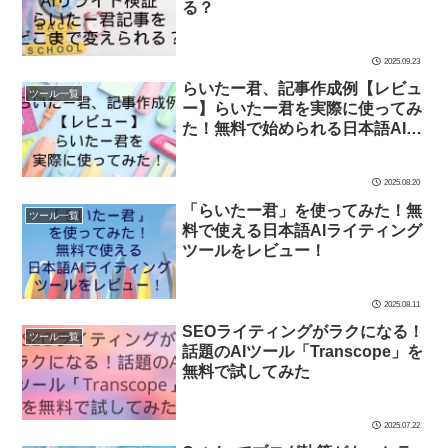
る？
2025.09.23
らいたー君、記事作成例【レビュ
ツール一覧
ー】らいたー君を実際に使ってみ
た！無料で始められる日本語AIラ
イティングツール
2025.08.20
「らいたー君」を使ってみた！無
ツール一覧
料で使える日本語AIライティング
ツールをレビュー！
2025.08.11
SEOライティングがラクになる！
ツール一覧
話題のAIツール「Transcope」を
無料で試してみた
2025.07.22