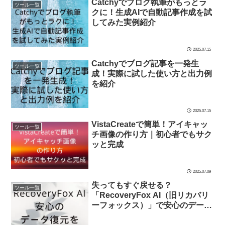
Catchyでブログ執筆がもっとラ
ツール一覧
クに！生成AIで自動記事作成を試
してみた実例紹介
2025.07.15
Catchyでブログ記事を一発生
ツール一覧
成！実際に試した使い方と出力例
を紹介
2025.07.15
VistaCreateで簡単！アイキャッ
ツール一覧
チ画像の作り方｜初心者でもサク
ッと完成
2025.07.09
失ってもすぐ戻せる？
ツール一覧
「RecoveryFox AI（旧リカバリ
ーフォックス）」で安心のデータ
復元を