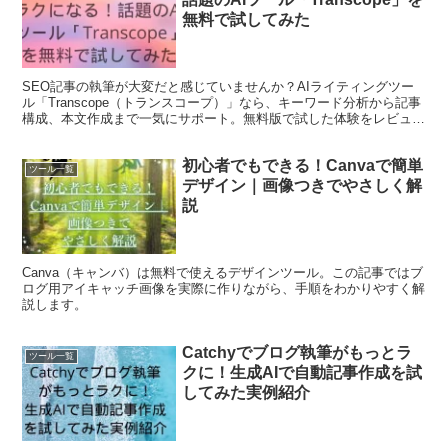
無料で試してみた
SEO記事の執筆が大変だと感じていませんか？AIライティングツー
ル「Transcope（トランスコープ）」なら、キーワード分析から記事
構成、本文作成まで一気にサポート。無料版で試した体験をレビュー
します！
初心者でもできる！Canvaで簡単
ツール一覧
デザイン｜画像つきでやさしく解
説
Canva（キャンバ）は無料で使えるデザインツール。この記事ではブ
ログ用アイキャッチ画像を実際に作りながら、手順をわかりやすく解
説します。
Catchyでブログ執筆がもっとラ
ツール一覧
クに！生成AIで自動記事作成を試
してみた実例紹介