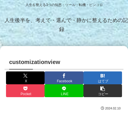
人生を整える3つの知恵：ツール・転機・ピンコロ
人生後半を、考えて・選んで・静かに整えるための記
録
customizationview
X
Facebook
はてブ
Pocket
LINE
コピー
2024.02.10