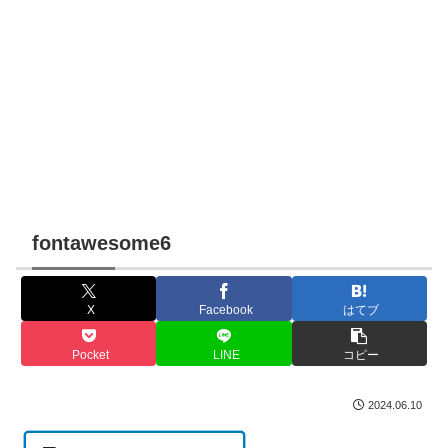
fontawesome6
X
Facebook
はてブ
Pocket
LINE
コピー
2024.06.10