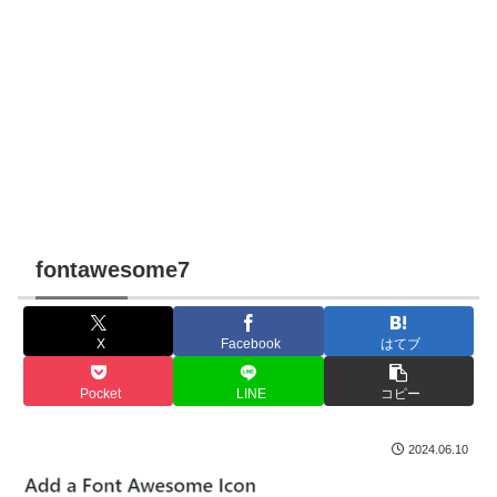
fontawesome7
X
Facebook
はてブ
Pocket
LINE
コピー
2024.06.10