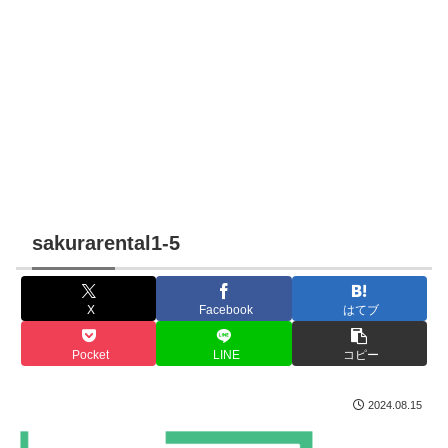
sakurarental1-5
X
Facebook
はてブ
Pocket
LINE
コピー
2024.08.15