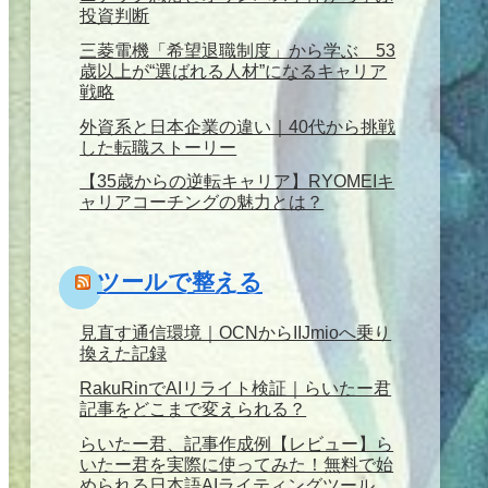
投資判断
三菱電機「希望退職制度」から学ぶ 53
歳以上が“選ばれる人材”になるキャリア
戦略
外資系と日本企業の違い｜40代から挑戦
した転職ストーリー
【35歳からの逆転キャリア】RYOMEIキ
ャリアコーチングの魅力とは？
ツールで整える
見直す通信環境｜OCNからIIJmioへ乗り
換えた記録
RakuRinでAIリライト検証｜らいたー君
記事をどこまで変えられる？
らいたー君、記事作成例【レビュー】ら
いたー君を実際に使ってみた！無料で始
められる日本語AIライティングツール