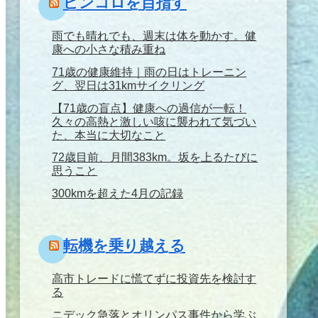
ピンコロを目指す
雨でも晴れでも、週末は体を動かす。健
康への小さな積み重ね
71歳の健康維持｜雨の日はトレーニン
グ、翌日は31kmサイクリング
【71歳の盲点】健康への過信が一転！
久々の高熱と激しい咳に襲われて気づい
た、本当に大切なこと
72歳目前、月間383km。坂を上るたびに
思うこと
300kmを超えた4月の記録
転機を乗り越える
高市トレードに慌てずに投資先を検討す
る
ニデック急落とオリンパス事件から学ぶ