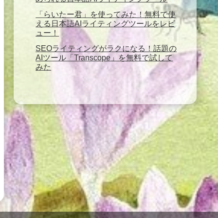
「らいたー君」を使ってみた！無料で使
える日本語AIライティングツールをレビ
ュー！
SEOライティングがラクになる！話題の
AIツール「Transcope」を無料で試して
みた