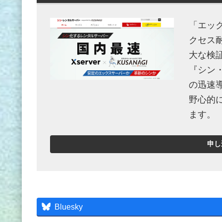
「エッ
クセス
大な検
『シン
の迅速
野心的
ます。
申し
Bluesky