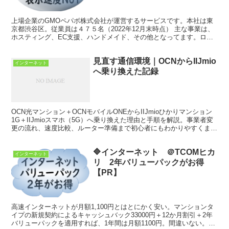
上場企業のGMOペパボ株式会社が運営するサービスです。本社は東
京都渋谷区。従業員は４７５名（2022年12月末時点） 主な事業は、
ホスティング、EC支援、ハンドメイド、その他となってます。ロリ
ポップレンタルサーバーはホスティング事業の柱です。 この業界は
競争が激しく、企業体力、資本力が必要です。GMOインターネット
見直す通信環境｜OCNからIIJmio
グループ（株）などが主要株主であり、安心できる企業です。
インターネット
へ乗り換えた記録
OCN光マンション＋OCNモバイルONEからIIJmioひかりマンション
1G＋IIJmioスマホ（5G）へ乗り換えた理由と手順を解説。事業者変
更の流れ、速度比較、ルーター準備まで初心者にもわかりやすくまと
めました。
🔷インターネット ＠TCOMヒカ
インターネット
リ 2年バリューパックがお得
【PR】
高速インターネットが月額1,100円とはとにかく安い。マンションタ
イプの新規契約によるキャッシュバック33000円＋12か月割引＋2年
バリューパックを適用すれば、1年間は月額1100円。間違いない。2