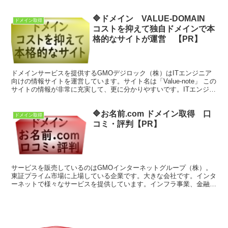
年目はバリューパック2年目。 1年目1100円ｘ12＝13,200円 2年目
4180円ｘ12＝50,160円
🔷ドメイン VALUE-DOMAIN
ドメイン取得
コストを抑えて独自ドメインで本
格的なサイトが運営 【PR】
ドメインサービスを提供するGMOデジロック（株）はITエンジニア
向けの情報サイトを運営しています。サイト名は「Value-note」 この
サイトの情報が非常に充実して、更に分かりやすいです。ITエンジニ
アだけではなく、アフィリエイターもブログを運営するうえで参考に
なる情報が満載です。
🔷お名前.com ドメイン取得 口
ドメイン取得
コミ・評判【PR】
サービスを販売しているのはGMOインターネットグループ（株）。
東証プライム市場に上場している企業です。大きな会社です。インタ
ーネットで様々なサービスを提供しています。インフラ事業、金融事
業、メディア・広告事業、暗号資産事業など。ドメイン取得サービス
はインフラ事業です。