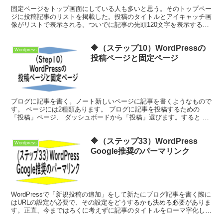
固定ページをトップ画面にしている人も多いと思う。そのトップペー
ジに投稿記事のリストを掲載した。投稿のタイトルとアイキャッチ画
像がリストで表示される。ついでに記事の先頭120文字を表示する方
法を探した。ネットで検索をしてみたが、設定方法がわか...
🔷（ステップ10）WordPressの
Wordpress
投稿ページと固定ページ
ブログに記事を書く。ノート新しいページに記事を書くようなもので
す。 ページには2種類あります。 ブログに記事を投稿するための
「投稿」ページ、 ダッシュボードから「投稿」選びます。すると サ
ブメニューが現れます。
🔷（ステップ33）WordPress
Wordpress
Google推奨のパーマリンク
WordPressで「新規投稿の追加」をして新たにブログ記事を書く際に
はURLの設定が必要で、その設定をどうするかも決める必要がありま
す。正直、今まではろくに考えずに記事のタイトルをローマ字化した
り、統一感もなしにURLを付けていました。どうしたら？？と試行錯